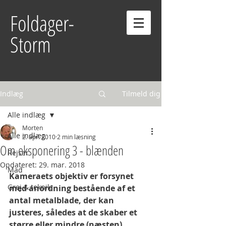
Foldager-
Storm
Indlæg
Tilmeld dig
Alle indlæg
Morten
Alle indlæg
2. apr. 2010
2 min læsning
Om eksponering 3 - blænden
Rejser
Opdateret:
29. mar. 2018
Mad
Kameraets objektiv er forsynet 
Grej & teknik
med anordning bestående af et 
antal metalblade, der kan 
justeres, således at de skaber et 
større eller mindre (næsten) 