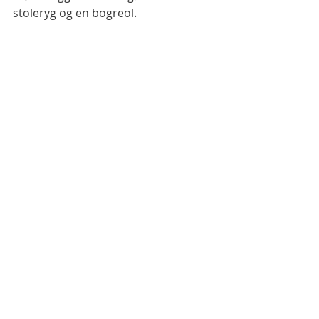
stoleryg og en bogreol.
Snemand v. f/1,8
Snemand v. f/16