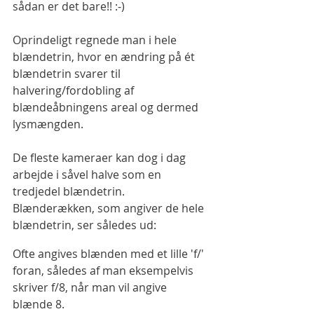
sådan er det bare!! :-)
Oprindeligt regnede man i hele 
blændetrin, hvor en ændring på ét 
blændetrin svarer til 
halvering/fordobling af 
blændeåbningens areal og dermed 
lysmængden.
De fleste kameraer kan dog i dag 
arbejde i såvel halve som en 
tredjedel blændetrin.
Blænderækken, som angiver de hele 
blændetrin, ser således ud:
Ofte angives blænden med et lille 'f/' 
foran, således af man eksempelvis 
skriver f/8, når man vil angive 
blænde 8.