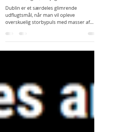
-
16. jun. 2018
6 min læsning
Dublin (også) dejligst
Dublin er et særdeles glimrende
udflugtsmål, når man vil opleve
overskuelig storbypuls med masser af
charme og fællesskab. Ed Sheeran...