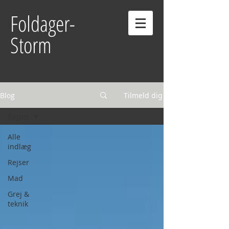
Foldager-
Storm
Blog
Tilmeld dig
Rejser
Alle
indlæg
Rejser
Mad
Grej &
teknik